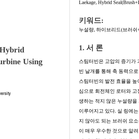
Laekage
,
Hybrid Seal(Brush+
키워드:
누설량
,
하이브리드(브러쉬+
1. 서 론
 Hybrid
urbine Using
스팀터빈은 고압의 증기가 
빈 날개를 통해 축 동력으
스팀터빈의 발전 효율을 높이
심으로 회전체인 로터와 고정체
ersity
생하는 적지 않은 누설량을
이루어지고 있다. 실 링에는
지 않아도 되는 브러쉬 요소
이 매우 우수한 것으로 알려