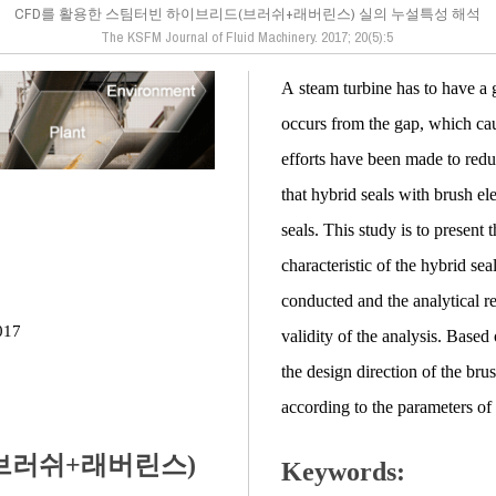
CFD를 활용한 스팀터빈 하이브리드(브러쉬+래버린스) 실의 누설특성 해석
The KSFM Journal of Fluid Machinery. 2017; 20(5):5
A steam turbine has to have a 
occurs from the gap, which cau
efforts have been made to reduc
that hybrid seals with brush e
seals. This study is to present
characteristic of the hybrid se
conducted and the analytical re
017
validity of the analysis. Based 
the design direction of the bru
according to the parameters of 
브러쉬+래버린스)
Keywords: