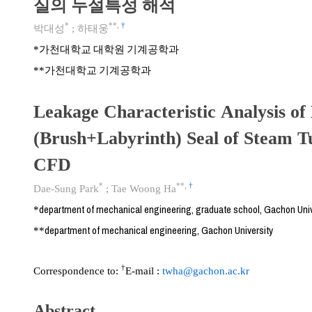
실의 누설특성 해석
*
**
,
†
박대성
;
하태웅
가천대학교 대학원 기계공학과
*
가천대학교 기계공학과
**
Leakage Characteristic Analysis of
(Brush+Labyrinth) Seal of Steam T
CFD
*
**
,
†
Dae-Sung Park
;
Tae Woong Ha
department of mechanical engineering, graduate school, Gachon Univ
*
department of mechanical engineering, Gachon University
**
†
Correspondence to:
E-mail :
twha@gachon.ac.kr
Abstract