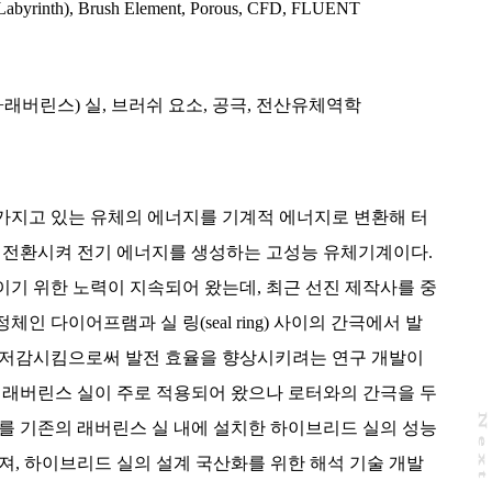
Labyrinth)
,
Brush Element
,
Porous
,
CFD
,
FLUENT
래버린스) 실
,
브러쉬 요소
,
공극
,
전산유체역학
가지고 있는 유체의 에너지를 기계적 에너지로 변환해 터
로 전환시켜 전기 에너지를 생성하는 고성능 유체기계이다.
기 위한 노력이 지속되어 왔는데, 최근 선진 제작사를 중
인 다이어프램과 실 링(seal ring) 사이의 간극에서 발
 저감시킴으로써 발전 효율을 향상시키려는 연구 개발이
 래버린스 실이 주로 적용되어 왔으나 로터와의 간극을 두
N
e
x
t
a
g
를 기존의 래버린스 실 내에 설치한 하이브리드 실의 성능
져, 하이브리드 실의 설계 국산화를 위한 해석 기술 개발