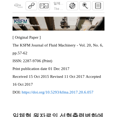
일체형 원자로의 선형출력변화에서 증기가
The KSFM Journal of Fluid Machinery. 2017; 20
[ Original Paper ]
The KSFM Journal of Fluid Machinery - Vol. 20, No. 6,
pp.57-62
ISSN:
2287-9706 (Print)
Print
publication date
01 Dec 2017
Received
15 Oct 2015
Revised
11 Oct 2017
Accepted
16 Oct 2017
DOI:
https://doi.org/10.5293/kfma.2017.20.6.057
일체형 원자로의 선형출력변화에