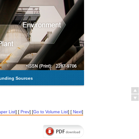
unding Sources
per List
] [
Prev
] [
Go to Volume List
] [
Next
]