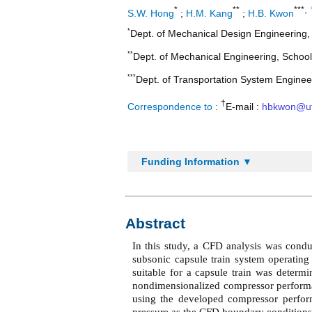
,
*
**
***
S.W. Hong
;
H.M. Kang
;
H.B. Kwon
*
Dept. of Mechanical Design Engineering,
**
Dept. of Mechanical Engineering, Schoo
***
Dept. of Transportation System Engineer
†
Correspondence to :
E-mail :
hbkwon@ut
Funding Information ▼
Abstract
In this study, a CFD analysis was condu
subsonic capsule train system operating
suitable for a capsule train was deter
nondimensionalized compressor performa
using the developed compressor perfor