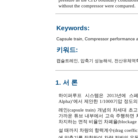
pressure as the CFD boundary conditions.
without the compressor were compared.
Keywords:
Capsule train
,
Compressor performance a
키워드:
캡슐트레인
,
압축기 성능해석
,
전산유체역
1. 서 론
하이퍼루프 시스템은 2013년에 스페이스엑
Alpha)’에서 제안한 1/1000기압
레인(capsule train) 개념의 차세대
가까운 튜브 내부에서 고속 주행하면 
차지하는 면적 비율인 차폐율(blockage r
설 때까지 차량의 항력계수(drag coefficie
에 압축기를 장착하여 차량 전방의 유