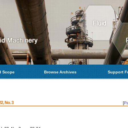
d Scope
Browse Archives
Support F
2, No. 3
[
Pa