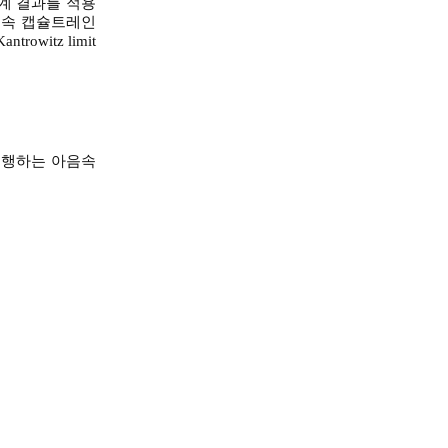
계 결과를 적용
음속 캡슐트레인
itz limit
 주행하는 아음속