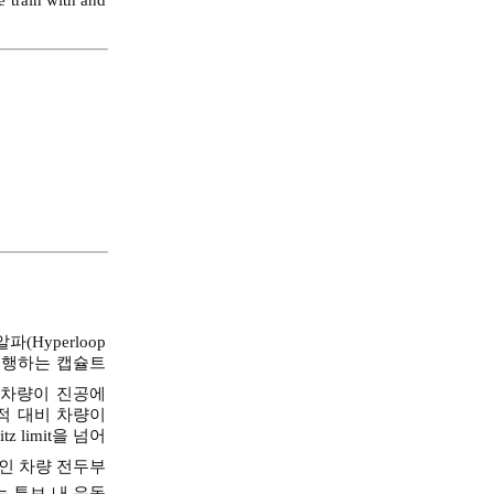
 train with and
Hyperloop
 운행하는 캡슐트
 차량이 진공에
적 대비 차량이
 limit을 넘어
인 차량 전두부
 튜브 내 유동