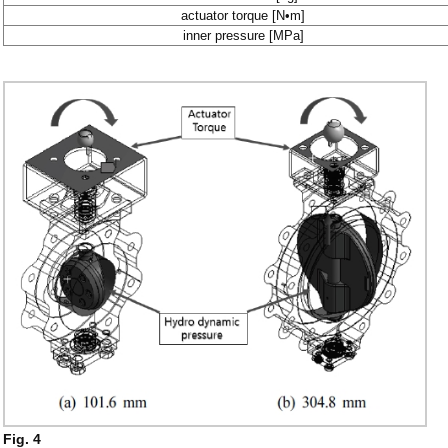
actuator torque [N•m]
inner pressure [MPa]
Fig. 4