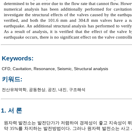
determined to be an error due to the flow rate that cannot flow. Howeve
numerical analysis has been additionally performed for cavitation
investigate the structural effects of the valves caused by the earthq
verified, and both the 101.6 mm and 304.8 mm valves have a nat
earthquake. An additional structural analysis has performed to verif
As a result of analysis, it is verified that the effect of the valve 
earthquake occurs, there is no significant effect on the valve controll
Keywords:
CFD
,
Cavitation
,
Resonance
,
Seismic
,
Structural analysis
키워드:
전산유체역학
,
공동현상
,
공진
,
내진
,
구조해석
1. 서 론
원자력 발전소는 발전단가가 저렴하여 경제성이 좋고 지속성이 뛰어
약 35%를 차지하는 발전방법이다. 그러나 원자력 발전소는 사고