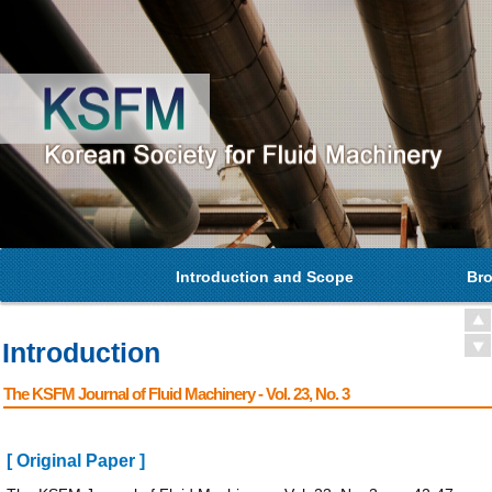
Introduction and Scope
Bro
Introduction
The KSFM Journal of Fluid Machinery - Vol. 23, No. 3
[ Original Paper ]