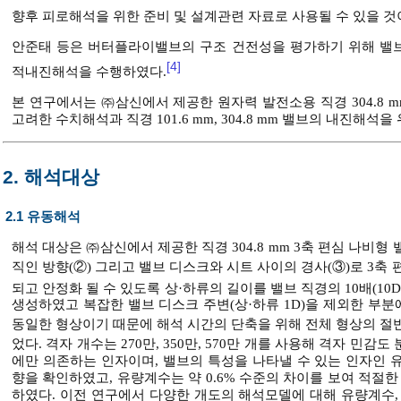
향후 피로해석을 위한 준비 및 설계관련 자료로 사용될 수 있을 것
안준태 등은 버터플라이밸브의 구조 건전성을 평가하기 위해 밸
[4]
적내진해석을 수행하였다.
본 연구에서는 ㈜삼신에서 제공한 원자력 발전소용 직경 304.8 
고려한 수치해석과 직경 101.6 mm, 304.8 mm 밸브의 내진해석
2. 해석대상
2.1 유동해석
해석 대상은 ㈜삼신에서 제공한 직경 304.8 mm 3축 편심 나비형
직인 방향(②) 그리고 밸브 디스크와 시트 사이의 경사(③)로 3축
되고 안정화 될 수 있도록 상·하류의 길이를 밸브 직경의 10배(10
생성하였고 복잡한 밸브 디스크 주변(상·하류 1D)을 제외한 부
동일한 형상이기 때문에 해석 시간의 단축을 위해 전체 형상의 
었다. 격자 개수는 270만, 350만, 570만 개를 사용해 격자 민
에만 의존하는 인자이며, 밸브의 특성을 나타낼 수 있는 인자인 
향을 확인하였고, 유량계수는 약 0.6% 수준의 차이를 보여 적절
하였다. 이전 연구에서 다양한 개도의 해석모델에 대해 유량계수