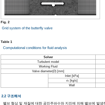
Fig. 2
Grid system of the butterfly valve
Table 1
Computational conditions for fluid analysis
Solver
Turbulent model
Working Fluid
Valve diameter(
D
) [mm]
Inlet [kPa]
˙
[kg/s]
m
m
˙
Wall
2.2 구조해석
밸브 형상 및 재질에 대한 공진주파수와 지진에 의해 밸브에 발생