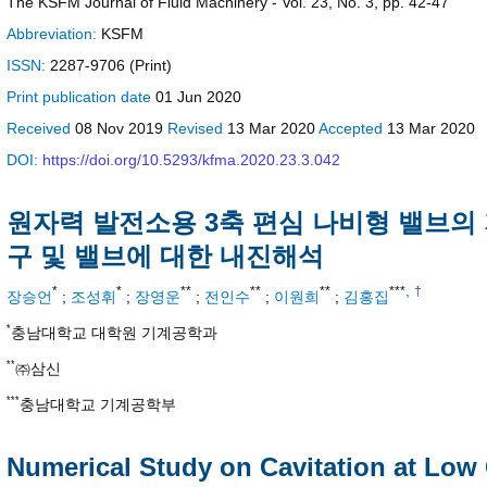
The KSFM Journal of Fluid Machinery - Vol. 23, No. 3, pp. 42-47
Abbreviation:
KSFM
ISSN:
2287-9706 (Print)
Print
publication date
01 Jun 2020
Received
08 Nov 2019
Revised
13 Mar 2020
Accepted
13 Mar 2020
DOI:
https://doi.org/10.5293/kfma.2020.23.3.042
원자력 발전소용 3축 편심 나비형 밸브의
구 및 밸브에 대한 내진해석
,
*
*
**
**
**
***
†
장승언
;
조성휘
;
장영운
;
전인수
;
이원희
;
김홍집
*
충남대학교 대학원 기계공학과
**
㈜삼신
***
충남대학교 기계공학부
Numerical Study on Cavitation at Lo