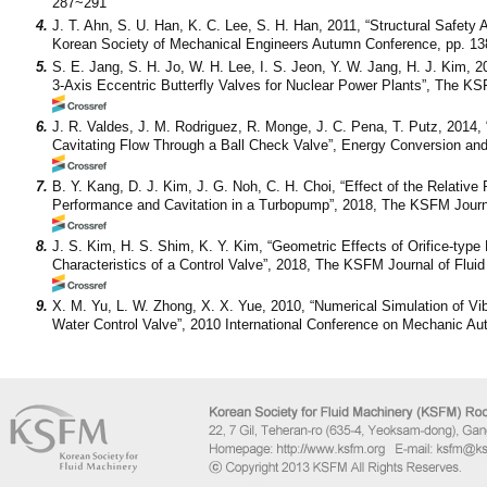
287~291
4.
J. T. Ahn, S. U. Han, K. C. Lee, S. H. Han, 2011, “Structural Safety 
Korean Society of Mechanical Engineers Autumn Conference, pp. 1
5.
S. E. Jang, S. H. Jo, W. H. Lee, I. S. Jeon, Y. W. Jang, H. J. Kim,
3-Axis Eccentric Butterfly Valves for Nuclear Power Plants”, The KS
6.
J. R. Valdes, J. M. Rodriguez, R. Monge, J. C. Pena, T. Putz, 2014, 
Cavitating Flow Through a Ball Check Valve”, Energy Conversion an
7.
B. Y. Kang, D. J. Kim, J. G. Noh, C. H. Choi, “Effect of the Relative
Performance and Cavitation in a Turbopump”, 2018, The KSFM Journal
8.
J. S. Kim, H. S. Shim, K. Y. Kim, “Geometric Effects of Orifice-type
Characteristics of a Control Valve”, 2018, The KSFM Journal of Fluid
9.
X. M. Yu, L. W. Zhong, X. X. Yue, 2010, “Numerical Simulation of Vi
Water Control Valve”, 2010 International Conference on Mechanic Au