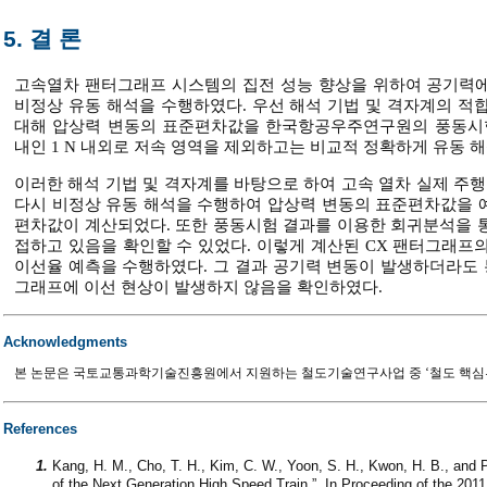
5. 결 론
고속열차 팬터그래프 시스템의 집전 성능 향상을 위하여 공기력에
비정상 유동 해석을 수행하였다. 우선 해석 기법 및 격자계의 적합성 검증을
대해 압상력 변동의 표준편차값을 한국항공우주연구원의 풍동시험 
내인 1 N 내외로 저속 영역을 제외하고는 비교적 정확하게 유동
이러한 해석 기법 및 격자계를 바탕으로 하여 고속 열차 실제 주행 속도
다시 비정상 유동 해석을 수행하여 압상력 변동의 표준편차값을 예측하
편차값이 계산되었다. 또한 풍동시험 결과를 이용한 회귀분석을 통
접하고 있음을 확인할 수 있었다. 이렇게 계산된 CX 팬터그래프
이선율 예측을 수행하였다. 그 결과 공기력 변동이 발생하더라도 통계
그래프에 이선 현상이 발생하지 않음을 확인하였다.
Acknowledgments
본 논문은 국토교통과학기술진흥원에서 지원하는 철도기술연구사업 중 ‘철도 핵심부
References
1.
Kang, H. M., Cho, T. H., Kim, C. W., Yoon, S. H., Kwon, H. B., and 
of the Next Generation High Speed Train,”, In Proceeding of the 201