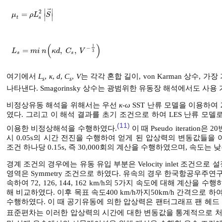
⃗
∣
∣
2
=
μ
ρ
L
S
μ
t
=
ρ
L
s
2
S
∣
∣
s
t
(
)
1
−
=
,
,
L
s
=
m
i
n
(
κ
d
,
C
s
,
V
-
1
3
)
L
m
i
n
κ
d
C
V
3
s
s
여기에서
L
,
κ
,
d
,
C
,
V
는 각각 혼합 길이, von Karman 상수, 가
s
s
나타낸다. Smagorinsky 상수는 광범위한 유동장 해석에서도 사용 
비정상유동 해석을 위해서는 우선
κ-ω
SST 난류 모델을 이용하여 
였다. 그리고 이 해석 결과를 초기 조건으로 하여 LES 난류 모델로 시간 간
(11)
이용한 비정상해석을 수행하였다.
이 때 Pseudo iteratio
시 0.05s의 시간 전진을 수행하여 얻게 된 압상력의 변동값들
조건 하나당 0.15s, 즉 30,000회의 계산을 수행하였으며, 속도
경계 조건의 경우에는 유동 유입 부분은 Velocity inlet 조건으로 설
영역은 Symmetry 조건으로 하였다. 유속의 경우 한국항공우주연
속하여 72, 126, 144, 162 km/h의 5가지 속도에 대해 계산을 수행하였
해 비교하였다. 이후 목표 속도400 km/h까지50km/h 간격으로 하여 200
수행하였다. 이 때 공기유동에 의한 압상력은 팬터그래프 팬 헤
표준편차는 이러한 압상력의 시간에 대한 변동값을 통계적으로 