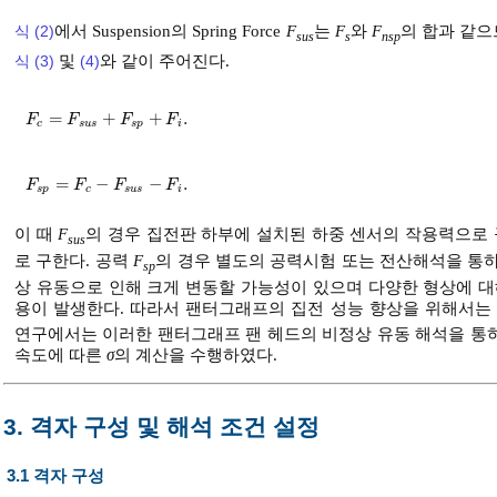
식 (2)
에서 Suspension의 Spring Force
F
는
F
와
F
의 합과 같
sus
s
nsp
식 (3)
및
(4)
와 같이 주어진다.
=
+
+
.
F
c
=
F
s
u
s
+
F
s
p
+
F
i
.
F
F
F
F
c
s
u
s
s
p
i
=
−
−
.
F
s
p
=
F
c
-
F
s
u
s
-
F
i
.
F
F
F
F
s
p
c
s
u
s
i
이 때
F
의 경우 집전판 하부에 설치된 하중 센서의 작용력으로
sus
로 구한다. 공력
F
의 경우 별도의 공력시험 또는 전산해석을 통하
sp
상 유동으로 인해 크게 변동할 가능성이 있으며 다양한 형상에 대
용이 발생한다. 따라서 팬터그래프의 집전 성능 향상을 위해서는
연구에서는 이러한 팬터그래프 팬 헤드의 비정상 유동 해석을 통
속도에 따른
σ
의 계산을 수행하였다.
3. 격자 구성 및 해석 조건 설정
3.1 격자 구성