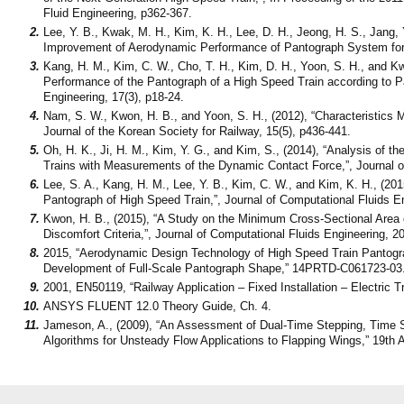
Fluid Engineering, p362-367.
2.
Lee, Y. B., Kwak, M. H., Kim, K. H., Lee, D. H., Jeong, H. S., Jang, 
Improvement of Aerodynamic Performance of Pantograph System fo
3.
Kang, H. M., Kim, C. W., Cho, T. H., Kim, D. H., Yoon, S. H., and K
Performance of the Pantograph of a High Speed Train according to P
Engineering, 17(3), p18-24.
4.
Nam, S. W., Kwon, H. B., and Yoon, S. H., (2012), “Characteristics 
Journal of the Korean Society for Railway, 15(5), p436-441.
5.
Oh, H. K., Ji, H. M., Kim, Y. G., and Kim, S., (2014), “Analysis of t
Trains with Measurements of the Dynamic Contact Force,”, Journal of
6.
Lee, S. A., Kang, H. M., Lee, Y. B., Kim, C. W., and Kim, K. H., (20
Pantograph of High Speed Train,”, Journal of Computational Fluids En
7.
Kwon, H. B., (2015), “A Study on the Minimum Cross-Sectional Area
Discomfort Criteria,”, Journal of Computational Fluids Engineering, 20
8.
2015, “Aerodynamic Design Technology of High Speed Train Pantogr
Development of Full-Scale Pantograph Shape,” 14PRTD-C061723-03
9.
2001, EN50119, “Railway Application – Fixed Installation – Electric 
10.
ANSYS FLUENT 12.0 Theory Guide, Ch. 4.
11.
Jameson, A., (2009), “An Assessment of Dual-Time Stepping, Time Sp
Algorithms for Unsteady Flow Applications to Flapping Wings,” 19th