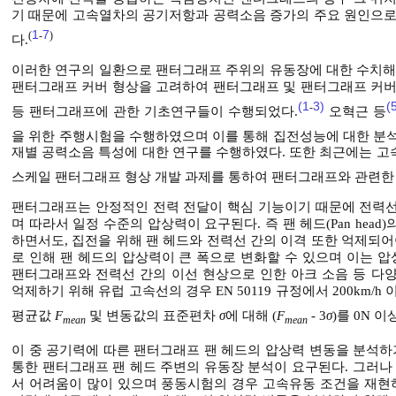
기 때문에 고속열차의 공기저항과 공력소음 증가의 주요 원인으로
1
7
(
-
)
다.
이러한 연구의 일환으로 팬터그래프 주위의 유동장에 대한 수치
팬터그래프 커버 형상을 고려하여 팬터그래프 및 팬터그래프 커버
(1
3)
(
-
등 팬터그래프에 관한 기초연구들이 수행되었다.
오혁근 등
을 위한 주행시험을 수행하였으며 이를 통해 집전성능에 대한 분석
재별 공력소음 특성에 대한 연구를 수행하였다. 또한 최근에는 고
스케일 팬터그래프 형상 개발 과제를 통하여 팬터그래프와 관련한
팬터그래프는 안정적인 전력 전달이 핵심 기능이기 때문에 전력선
며 따라서 일정 수준의 압상력이 요구된다. 즉 팬 헤드(Pan he
하면서도, 집전을 위해 팬 헤드와 전력선 간의 이격 또한 억제되어
로 인해 팬 헤드의 압상력이 큰 폭으로 변화할 수 있으며 이는 압
팬터그래프와 전력선 간의 이선 현상으로 인한 아크 소음 등 다
억제하기 위해 유럽 고속선의 경우 EN 50119 규정에서 200km/
평균값
F
및 변동값의 표준편차
σ
에 대해 (
F
- 3
σ
)를 0N 
mean
mean
이 중 공기력에 따른 팬터그래프 팬 헤드의 압상력 변동을 분석하
통한 팬터그래프 팬 헤드 주변의 유동장 분석이 요구된다. 그러나
서 어려움이 많이 있으며 풍동시험의 경우 고속유동 조건을 재현하