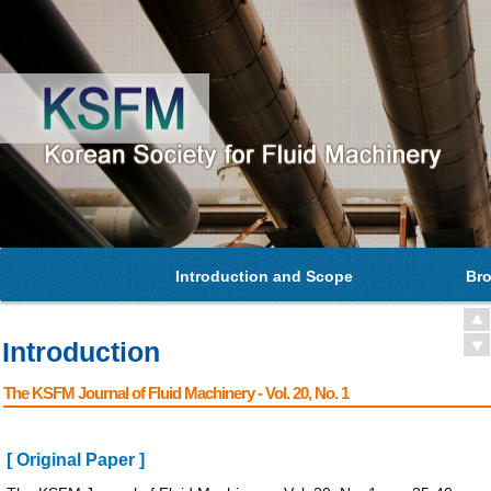
Introduction and Scope
Bro
Introduction
The KSFM Journal of Fluid Machinery - Vol. 20, No. 1
[ Original Paper ]