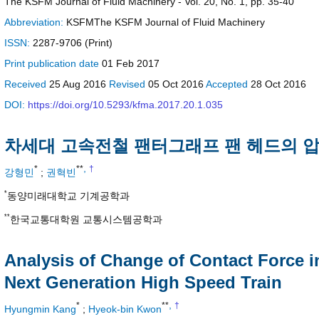
The KSFM Journal of Fluid Machinery - Vol. 20, No. 1, pp. 35-40
Abbreviation:
KSFMThe KSFM Journal of Fluid Machinery
ISSN:
2287-9706 (Print)
Print
publication date
01 Feb 2017
Received
25 Aug 2016
Revised
05 Oct 2016
Accepted
28 Oct 2016
DOI:
https://doi.org/10.5293/kfma.2017.20.1.035
차세대 고속전철 팬터그래프 팬 헤드의 압
,
*
**
†
강형민
;
권혁빈
*
동양미래대학교 기계공학과
**
한국교통대학원 교통시스템공학과
Analysis of Change of Contact Force 
Next Generation High Speed Train
,
*
**
†
Hyungmin Kang
;
Hyeok-bin Kwon