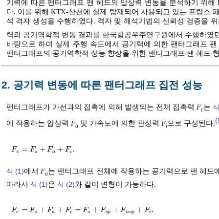
기력에 따른 팬터그래프 팬 헤드의 압상력 변동을 분석하기 위해 F
다. 이를 위해 KTX-산천에 실제 탑재되어 사용되고 있는 프랑스
석 격자 생성을 수행하였다. 격자 및 해석기법의 신뢰성 검증을 위
력의 공기역학적 변동 결과를 한국항공우주연구원에서 수행하였던
바탕으로 하여 실제 주행 속도에서 공기력에 의한 팬터그래프 팬
팬터그래프의 공기역학적 성능 향상을 위한 팬터그래프 팬 헤드 형
2. 공기력 변동에 따른 팬터그래프 집전 성능
팬터그래프가 가선과의 접촉에 의해 발생되는 전체 접촉력
F
는
식
c
(
에 작용하는 압상력
F
및 가속도에 의한 관성력
F
으로 구성된다.
a
i
=
+
+
.
F
c
=
F
s
+
F
a
+
F
i
.
F
F
F
F
c
s
a
i
식 (1)
에서
F
는 팬터그래프 전체에 작용하는 공기력으로 팬 헤드
a
따라서
식 (1)
은
식 (2)
와 같이 변형이 가능하다.
=
+
+
=
+
+
+
.
F
c
=
F
s
+
F
a
+
F
i
=
F
s
+
F
s
p
+
F
n
s
p
+
F
i
.
F
F
F
F
F
F
F
F
c
s
a
i
s
s
p
n
s
p
i